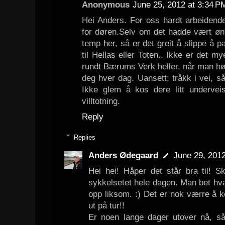
Anonymous
June 25, 2012 at 3:34 P
Hei Anders. For oss hardt arbeidende
for døren.Selv om det hadde vært øn
temp her, så er det greit å slippe å p
til Hellas eller Toten.. Ikke er det m
rundt Bærums Verk heller, når man hø
deg hver dag. Uansett; tråkk i vei, s
Ikke glem å kos dere litt underve
villtotning.
Reply
Replies
Anders Ødegaard
June 29, 2012
Hei hei! Håper det står bra til! S
sykkelsetet hele dagen. Man bet hv
opp liksom. :) Det er nok værre å
ut på tur!!
Er noen lange dager utover nå, 