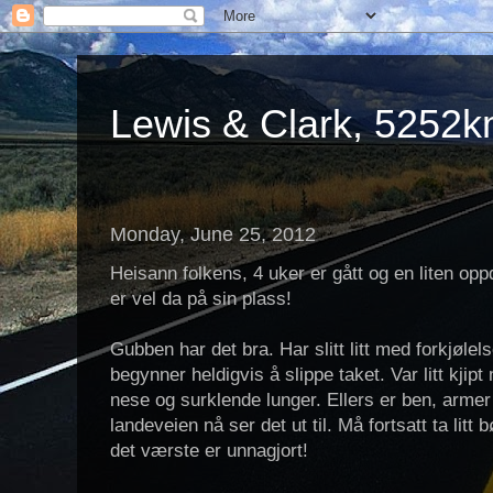
Lewis & Clark, 5252km
Monday, June 25, 2012
Heisann folkens, 4 uker er gått og en liten opp
er vel da på sin plass!
Gubben har det bra. Har slitt litt med forkjøle
begynner heldigvis å slippe taket. Var litt kji
nese og surklende lunger. Ellers er ben, armer
landeveien nå ser det ut til. Må fortsatt ta li
det værste er unnagjort!