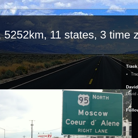
 5252km, 11 states, 3 time z
Track
Tra
David
David 
Follo