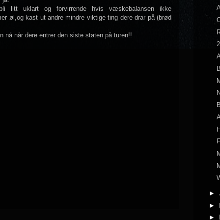
A
i litt uklart og forvirrende hvis væskebalansen ikke
er øl,og kast ut andre mindre viktige ting dere drar på (brød
R
en nå når dere entrer den siste staten på turen!!
2
A
B
M
N
B
A
H
F
M
M
W
►
►
►