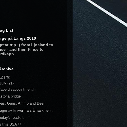
og List
rge på Langs 2010
great trip :) from Ljosland to
nse - and then Finse to
rdkapp
Archive
12
(79)
July
(21)
ape disappointment!
storia bridge
Gas, Guns, Ammo and Beer!
ager av kniver fra slåmaskinen..
oday's roadkill..
s this USA??