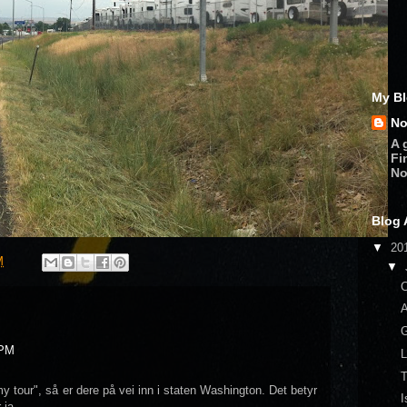
My Bl
No
A 
Fi
No
Blog 
▼
20
M
▼
C
A
 PM
L
T
my tour", så er dere på vei inn i staten Washington. Det betyr
I
 ja.