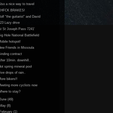
lso a nice way to travel
CHFCK BRAKES!
olf "the guitarist" and David
23 Lazy drive
t St Joseph Pass 7241'
ig Hole National Battlefield
obile hotspot!
ew Friends in Missoula
inding contract
fter 10min. downhill..
ot spring mineral pool
ive drops of rain..
ore bikers!!
eeting more cyclists now
here to stay?
June
(49)
May
(8)
February
(1)