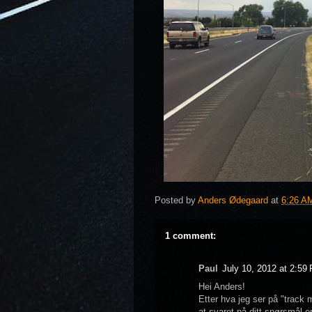
Posted by
Anders Ødegaard
at
6:26 A
1 comment:
Paul
July 10, 2012 at 2:59
Hei Anders!
Etter hva jeg ser på "track 
at svaret på ditt spørsmål er