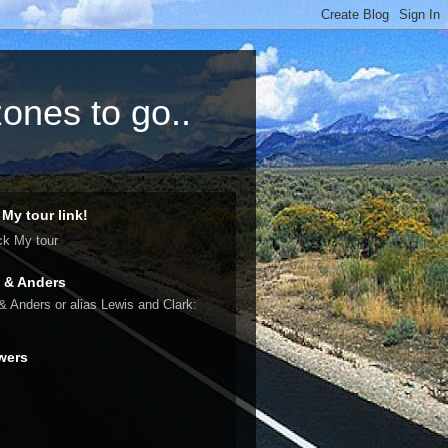
ones to go..
 My tour link!
ck My tour
 & Anders
& Anders or alias Lewis and Clark:
wers